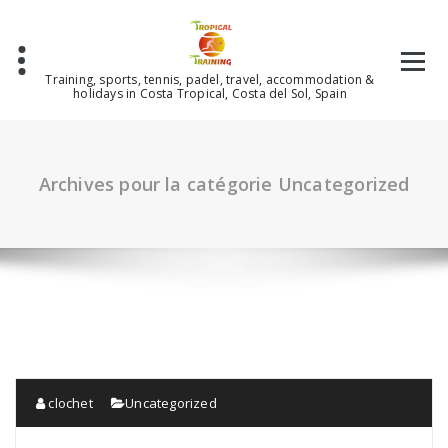
Aller
au
contenu
Training, sports, tennis, padel, travel, accommodation &
holidays in Costa Tropical, Costa del Sol, Spain
Archives pour la catégorie Uncategorized
clochet
Uncategorized