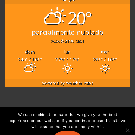
20°
parcialmente nublado
06:56
21:36 CEST
dom
lun
mar
24
/ 16
27
/ 17
28
/ 16
°C
°C
°C
°C
°C
°C
powered by
Weather Atlas
We use cookies to ensure that we give you the best
experience on our website. If you continue to use this site we
will assume that you are happy with it.
© 2019-2023 Tropical Training |
Web Design:
J. Rubén