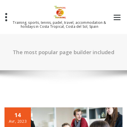
Aller
au
contenu
Training, sports, tennis, padel, travel, accommodation &
holidays in Costa Tropical, Costa del Sol, Spain
The most popular page builder included
14
Avr, 2023